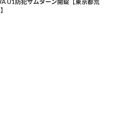
WA U1防犯サムターン開錠【東京都荒
区】