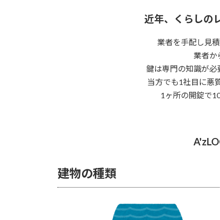
近年、くらしの
業者を手配し見積
業者か
鍵は専門の知識が必
当方でも1社目に悪
1ヶ所の開錠で
A'z
建物の種類