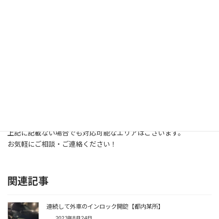
〈千葉県〉
市川市 浦安市 松戸市 流山市 柏市 野田市 我
孫子市 船橋市 習志野市 鎌ヶ谷市 白井市
印西市 千葉市花見川区 千葉市美浜区 千葉市稲毛
区 千葉市中央区
〈埼玉県〉
八潮市 三郷市 吉川市 草加市 川口市 蕨市 戸
田市 松伏町 さいたま市南区 さいたま市浦和区
さいたま市緑区
上記に記載ない場合でも対応可能なエリアはございます。
お気軽にご相談・ご連絡ください！
関連記事
連続して外車のインロック開錠【都内某所】
2023年8月24日