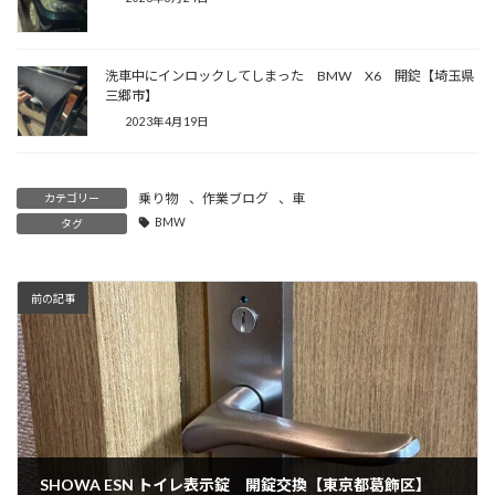
洗車中にインロックしてしまった BMW X6 開錠【埼玉県
三郷市】
2023年4月19日
乗り物
、
作業ブログ
、
車
カテゴリー
BMW
タグ
前の記事
SHOWA ESN トイレ表示錠 開錠交換【東京都葛飾区】