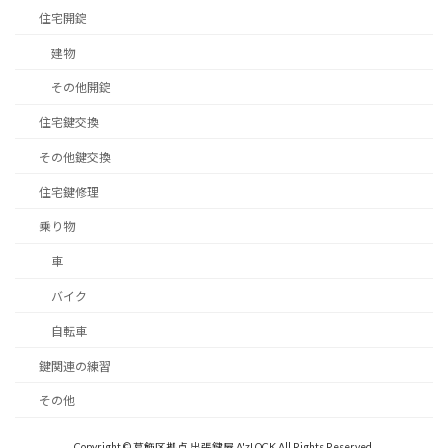
住宅開錠
建物
その他開錠
住宅鍵交換
その他鍵交換
住宅鍵修理
乗り物
車
バイク
自転車
鍵関連の練習
その他
Copyright © 葛飾区拠点 出張鍵屋 A'zLOCK All Rights Reserved.