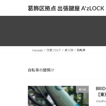
コ
ナ
葛飾区拠点 出張鍵屋 A'zLOCK
ン
ビ
テ
ゲ
ン
ー
ツ
シ
へ
ョ
ス
ン
キ
に
ッ
移
top page
作業ブログ
乗り物
自転車
プ
動
自転車の鍵開け
BRI
乗り物
【東
2026年