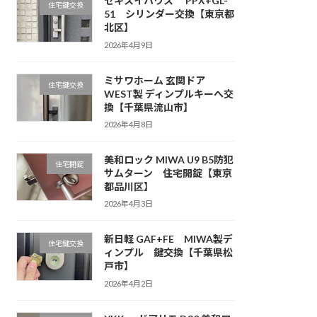
セキスイハウス PPX+GL-
住宅鍵交換
51 シリンダー交換【東京都
北区】
2026年4月9日
ミサワホーム 玄関ドア
住宅鍵交換
WEST製 ディンプルキーへ交
換【千葉県流山市】
2026年4月8日
美和ロック MIWA U9 B5防犯
住宅開錠
サムターン 住宅開錠【東京
都品川区】
2026年4月3日
新日軽 GAF+FE MIWA製デ
住宅鍵交換
ィンプル 鍵交換【千葉県松
戸市】
2026年4月2日