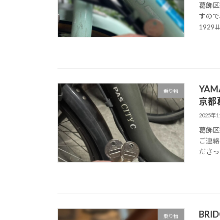
葛飾区
すので
192
YAM
乗り物
京都
2025年
葛飾区
ご連絡く
ださっ
BR
乗り物