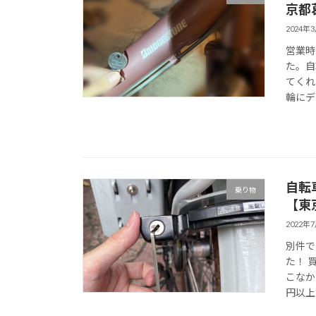
京都
2024年
営業時
た。自
てくれ
輪にデ
自転
乗り物
【東
2022年
別件で
た！ 
こなか
円以上