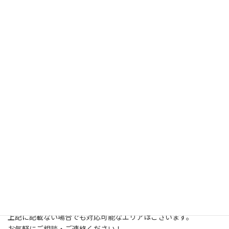
木
足立区 江戸川区 墨田区 江東区 台東区 荒川
区 北区 千代田区 中央区 新宿区
豊島区 渋谷区 目黒区 港区 品川区 大田区 練
馬区 板橋区 杉並区 中野区 文京区 世田谷区
〈千葉県〉
市川市 浦安市 松戸市 流山市 柏市 野田市 我
孫子市 船橋市 習志野市 鎌ヶ谷市 白井市
印西市 千葉市花見川区 千葉市美浜区 千葉市稲毛
区 千葉市中央区
〈埼玉県〉
八潮市 三郷市 吉川市 草加市 川口市 蕨市 戸
田市 松伏町 さいたま市南区 さいたま市浦和区
さいたま市緑区
上記に記載ない場合でも対応可能なエリアはございます。
お気軽にご相談・ご連絡ください！