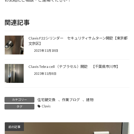
関連記事
Clavis F22シリンダー セキュリティサムターン開錠【東京都
文京区】
2025年11月18日
Clavis Tebra cell （テブラセル）開錠 【千葉県市川市】
2023年11月8日
住宅鍵交換
、
作業ブログ
、
建物
カテゴリー
Clavis
タグ
前の記事