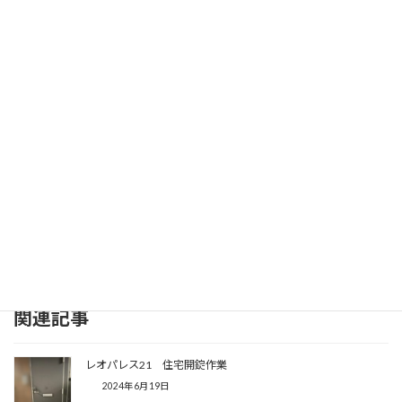
〈千葉県〉
市川市 浦安市 松戸市 流山市 柏市 野田市 我
孫子市 船橋市 習志野市 鎌ヶ谷市 白井市
印西市 千葉市花見川区 千葉市美浜区 千葉市稲毛
区 千葉市中央区
〈埼玉県〉
八潮市 三郷市 吉川市 草加市 川口市 蕨市 戸
田市 松伏町 さいたま市南区 さいたま市浦和区
さいたま市緑区
上記に記載ない場合でも対応可能なエリアはございます。
お気軽にご相談・ご連絡ください！
関連記事
レオパレス21 住宅開錠作業
2024年6月19日