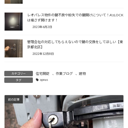
レオパレス物件の鍵不良や紛失での鍵開けについて！A'zLOCK
は壊さず開けます！
2023年6月2日
管理会社の対応してもらえないので鍵の交換をしてほしい【東
京都北区】
2022年12月8日
住宅開錠
、
作業ブログ
、
建物
カテゴリー
opnus
タグ
前の記事