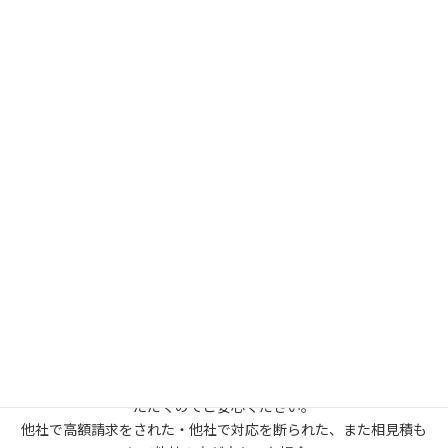
鍵トラブルの駆けつけサービス A'zLOCK〈アズロック〉
TEL:
080-4920-1929
Twitter:
@ktsk_azlock
Instagram:
azlock_katsushika
HP:
https://azlock.jp
A'zLOCK〈アズロック〉は、
東京都葛飾区青戸に拠点をおき、
東京・千葉・埼玉・茨城エリアを対応している
出張専門の鍵屋さんです。
住宅・車バイク・金庫やロッカーなどの、
鍵開け・交換・修理・鍵作成のサービス提供をしております。
作業前に必ずお見積提示（曖昧な料金案内はしません）させてい
ただくのでご安心ください。
他社で高額請求をされた・他社で対応を断られた、また相見積も